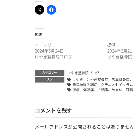
関連
イ・ノリ
提供
2024年5月24日
2024年2月2
けやき整骨院ブログ
けやき整骨院
カテゴリー
けやき整骨院ブログ
タグ
けやき，けやき整骨院，広島整骨院，
自律神経失調症、クラニオセイクラム
頭痛、偏頭痛、片頭痛、めまい、耳鳴
コメントを残す
メールアドレスが公開されることはありませ