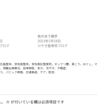
気の合う相手
1日
2023年5月18日
ブログ
けやき整骨院ブログ
広島整体，安佐南整体，安佐南区整骨院，ギックリ腰，肩こり，ほぐし，マッサー
、頭蓋仙骨療法、自律神経、多汗、冷や汗、不眠症、
り、パニック障害、交通事故、ケア、慰安、
ん。
※
が付いている欄は必須項目です