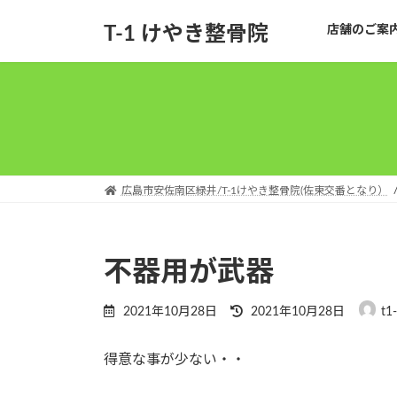
コ
ナ
T-1 けやき整骨院
店舗のご案
ン
ビ
テ
ゲ
ン
ー
ツ
シ
へ
ョ
ス
ン
キ
に
ッ
移
広島市安佐南区緑井/T-1けやき整骨院(佐東交番となり）
プ
動
不器用が武器
最
2021年10月28日
2021年10月28日
t1
終
更
得意な事が少ない・・
新
日