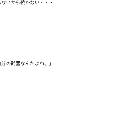
しないから続かない・・・
自分の武器なんだよね。」
。