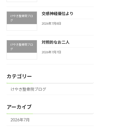
交感神経優位より
けやき整骨院ブロ
グ
2026年7月8日
対照的なお二人
けやき整骨院ブロ
グ
2026年7月7日
カテゴリー
ジ，整体，整骨院，広島市，安佐南区，緑井
けやき整骨院ブログ
アーカイブ
2026年7月