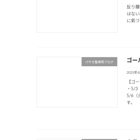
反り腰
はない
に氣づ
ゴー
けやき整骨院ブログ
2025年
【ゴー
・5/
5/6
す。