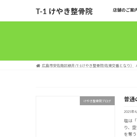
コ
ナ
T-1 けやき整骨院
店舗のご案
ン
ビ
テ
ゲ
ン
ー
ツ
シ
へ
ョ
ス
ン
キ
に
ッ
移
広島市安佐南区緑井/T-1けやき整骨院(佐東交番となり）
プ
動
普通
けやき整骨院ブログ
2025年
塩は「
り、空
を奪う