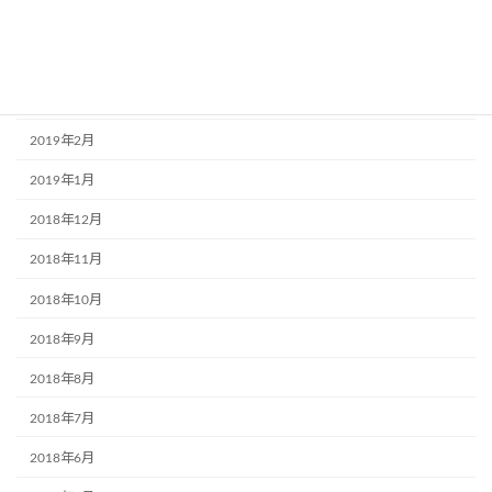
2019年5月
2019年4月
2019年3月
2019年2月
2019年1月
2018年12月
2018年11月
2018年10月
2018年9月
2018年8月
2018年7月
2018年6月