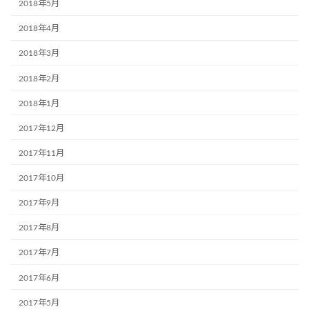
2018年5月
2018年4月
2018年3月
2018年2月
2018年1月
2017年12月
2017年11月
2017年10月
2017年9月
2017年8月
2017年7月
2017年6月
2017年5月