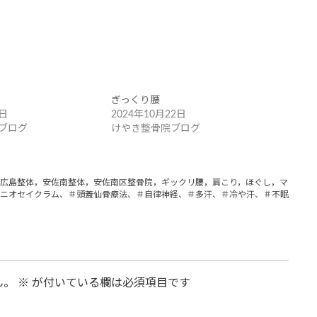
ぎっくり腰
4日
2024年10月22日
ブログ
けやき整骨院ブログ
広島整体，安佐南整体，安佐南区整骨院，ギックリ腰，肩こり，ほぐし，マッサー
ニオセイクラム、＃頭蓋仙骨療法、＃自律神経、＃多汗、＃冷や汗、＃不眠症、＃
ん。
※
が付いている欄は必須項目です