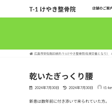
コ
ナ
T-1 けやき整骨院
店舗のご案
ン
ビ
テ
ゲ
ン
ー
ツ
シ
へ
ョ
ス
ン
キ
に
ッ
移
広島市安佐南区緑井/T-1けやき整骨院(佐東交番となり）
プ
動
乾いたぎっくり腰
最
2024年7月30日
2024年7月30日
t1-ke
終
更
新患は数年前に付き添いで来られていた方。
新
日