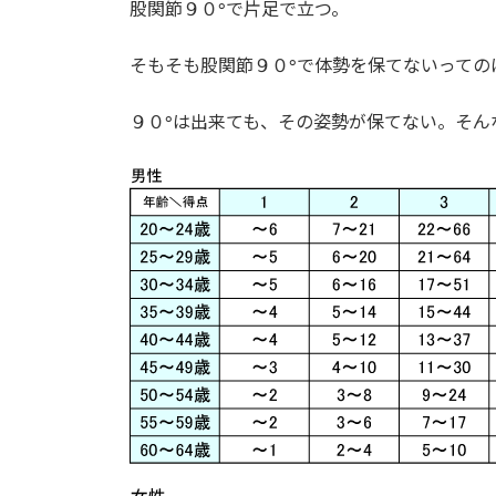
時
股関節９０°で片足で立つ。
:
そもそも股関節９０°で体勢を保てないっての
９０°は出来ても、その姿勢が保てない。そん