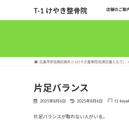
コ
ナ
T-1 けやき整骨院
店舗のご案
ン
ビ
テ
ゲ
ン
ー
ツ
シ
へ
ョ
ス
ン
キ
に
ッ
移
広島市安佐南区緑井/T-1けやき整骨院(佐東交番となり）
プ
動
片足バランス
最
2025年8月6日
2025年8月6日
t1-keyak
終
更
片足バランスが取れない人がいる。
新
日