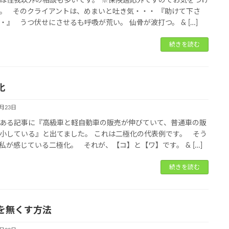
は怪我以外の相談も多いです。 ※保険適応外ですのでお気をつけ
。 そのクライアントは、めまいと吐き気・・・ 『助けて下さ
・』 うつ伏せにさせるも呼吸が荒い。 仙骨が波打つ。 & […]
続きを読む
化
1月23日
ある記事に『高級車と軽自動車の販売が伸びていて、普通車の販
小している』と出てました。 これは二極化の代表例です。 そう
私が感じている二極化。 それが、【コ】と【ワ】です。 & […]
続きを読む
を無くす方法