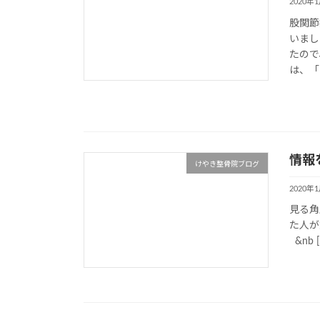
2020年
股関節
いまし
たので
は、「
情報
けやき整骨院ブログ
2020年
見る角
た人
&nb [