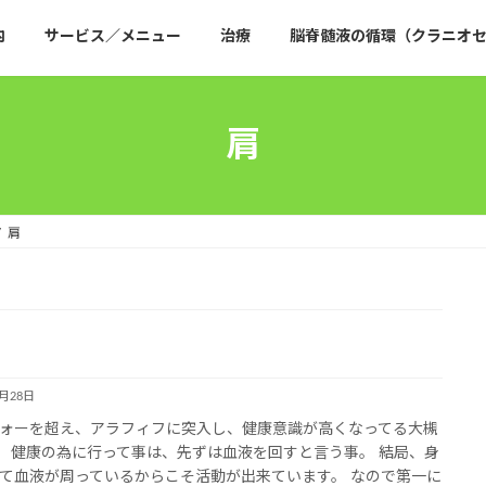
内
サービス／メニュー
治療
脳脊髄液の循環（クラニオセ
肩
肩
1月28日
ォーを超え、アラフィフに突入し、健康意識が高くなってる大槻
 健康の為に行って事は、先ずは血液を回すと言う事。 結局、身
て血液が周っているからこそ活動が出来ています。 なので第一に