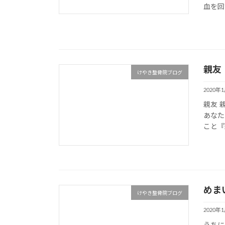
血を回す
親友
けやき整骨院ブログ
2020年
親友 
あなた
こと『
めま
けやき整骨院ブログ
2020年