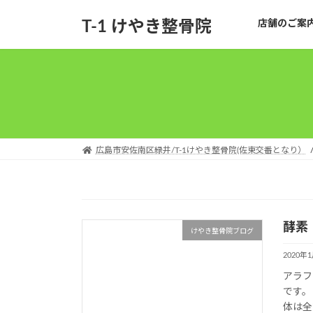
コ
ナ
T-1 けやき整骨院
店舗のご案
ン
ビ
テ
ゲ
ン
ー
ツ
シ
へ
ョ
ス
ン
キ
に
ッ
移
広島市安佐南区緑井/T-1けやき整骨院(佐東交番となり）
プ
動
酵素
けやき整骨院ブログ
2020年
アラフ
です。
体は全