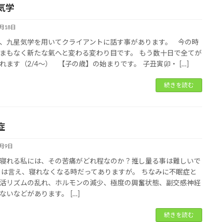
気学
1月18日
、九星気学を用いてクライアントに話す事があります。 今の時
まもなく新たな氣へと変わる変わり目です。 もう数十日で全てが
れます（2/4～） 【子の歳】の始まりです。 子丑寅卯・ […]
続きを読む
症
1月9日
寝れる私には、その苦痛がどれ程なのか？推し量る事は難しいで
とは言え、寝れなくなる時だってありますが。 ちなみに不眠症と
活リズムの乱れ、ホルモンの減少、極度の興奮状態、副交感神経
ないなどがあります。 […]
続きを読む