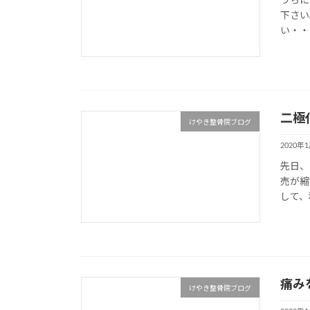
うちに
下さい
い・・
二極
けやき整骨院ブログ
2020年
先日、
売が縮
して、
痛み
けやき整骨院ブログ