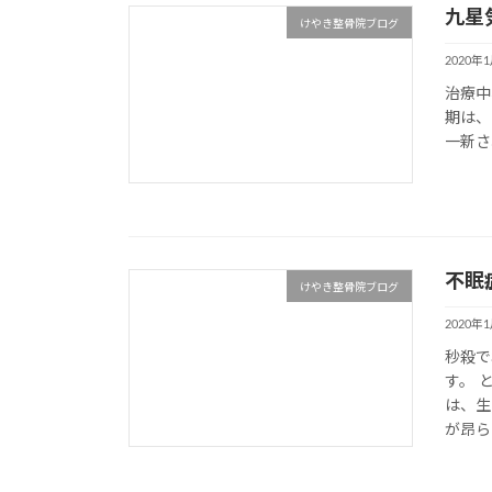
九星
けやき整骨院ブログ
2020年
治療中
期は、
一新さ
不眠
けやき整骨院ブログ
2020年
秒殺で
す。 
は、生
が昂ら