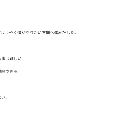
・
てようやく僕がやりたい方向へ進みだした。
る事は難しい。
排除できる。
ない。