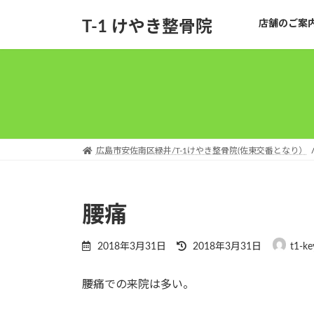
コ
ナ
T-1 けやき整骨院
店舗のご案
ン
ビ
テ
ゲ
ン
ー
ツ
シ
へ
ョ
ス
ン
キ
に
ッ
移
広島市安佐南区緑井/T-1けやき整骨院(佐東交番となり）
プ
動
腰痛
最
2018年3月31日
2018年3月31日
t1-ke
終
更
腰痛での来院は多い。
新
日