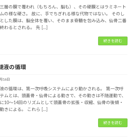
三層の膜で覆われ（もちろん、脳も）、その硬膜とはラミネート
ムの様な硬さ。 故に、手でちぎれる様な代物ではない。 そのし
とした膜は、脳全体を覆い、そのまま脊髄を包み込み、仙骨二番
終わるとされる。 先 […]
続きを読む
髄液の循環
1月16日
液の循環は、第一次呼吸システムにより動かされる。 第一次呼
テムとは、頭蓋骨・仙骨による動きで、その動きは不随運動で、
に10～14回のリズムとして頭蓋骨の拡張・収縮、仙骨の後傾・
動きによる。 これら […]
続きを読む