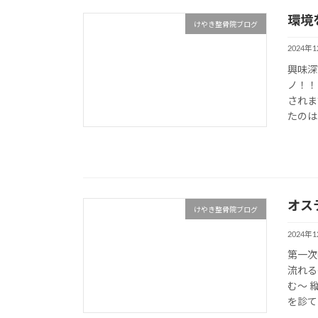
環境
けやき整骨院ブログ
2024年
興味深
ノ！！
されま
たのは
オス
けやき整骨院ブログ
2024年
第一次
流れる
む～ 
を診てい