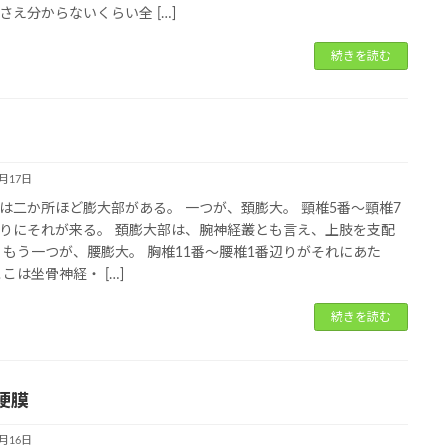
さえ分からないくらい全 […]
続きを読む
1月17日
は二か所ほど膨大部がある。 一つが、頚膨大。 頸椎5番～頸椎7
りにそれが来る。 頚膨大部は、腕神経叢とも言え、上肢を支配
 もう一つが、腰膨大。 胸椎11番～腰椎1番辺りがそれにあた
ここは坐骨神経・ […]
続きを読む
硬膜
1月16日