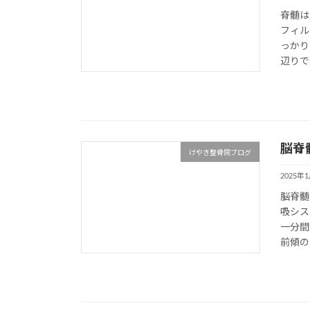
脊髄は
フィル
っかり
辺りで
脳脊
けやき整骨院ブログ
2025年
脳脊髄
吸シス
一分間
前傾の