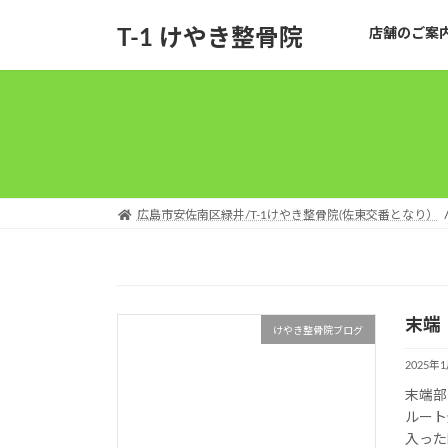
コ
ナ
T-1 けやき整骨院
店舗のご案
ン
ビ
テ
ゲ
ン
ー
ツ
シ
へ
ョ
ス
ン
キ
に
ッ
移
広島市安佐南区緑井/T-1けやき整骨院(佐東交番となり）
プ
動
末端
けやき整骨院ブログ
2025年
末端部
ルート
入った