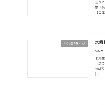
言うと
象（笑
【自発
水素
けやき整骨院ブログ
2024年
水素酸
「次の
っぱり
[…]