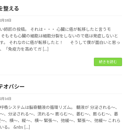
を整える
12月18日
い師匠の投稿。 それは・・・ 心臓に癌が転移したと言うモ
 そもそも心臓の細胞は細胞分裂をしないので癌は発症しないと
す。 それなのに癌が転移したと！ そうして僕が面白いと思っ
、「免疫力を高めてガ […]
続きを読む
テオパシー
12月16日
呼吸システムは脳脊髄液の循環リズム。 髄液が 分泌される～、
～、分泌される～、流れる～ 膨らむ～、萎む～、膨らむ～、萎
縦～、横～、縦～、横～ 緊張～、弛緩～、緊張～、弛緩～ これら
る。 &nbs […]