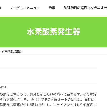
内
サービス／メニュー
治療
脳脊髄液の循環（クラニオセ
水素酸素発生器
水素酸素発生器
1月23日
の痛みと言うのは、意外とそこだけの痛みに留まらず、その神経
全体を緊張させる。 そうしてその神経ルートの緊張は、脊柱に
瞬間から関連部位も緊張を起こし、クライアントはもう何が痛い