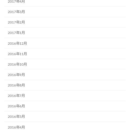
2017年4月
2017年3月
2017年2月
2017年1月
2016年12月
2016年11月
2016年10月
2016年9月
2016年8月
2016年7月
2016年6月
2016年5月
2016年4月