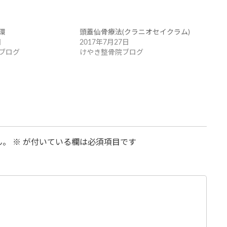
環
頭蓋仙骨療法(クラニオセイクラム)
日
2017年7月27日
ブログ
けやき整骨院ブログ
ん。
※
が付いている欄は必須項目です