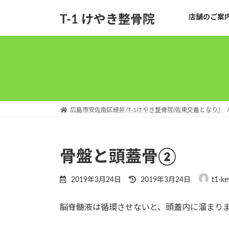
コ
ナ
T-1 けやき整骨院
店舗のご案
ン
ビ
テ
ゲ
ン
ー
ツ
シ
へ
ョ
ス
ン
キ
に
ッ
移
広島市安佐南区緑井/T-1けやき整骨院(佐東交番となり）
プ
動
骨盤と頭蓋骨②
最
2019年3月24日
2019年3月24日
t1-ke
終
更
脳脊髄液は循環させないと、頭蓋内に溜まり
新
日