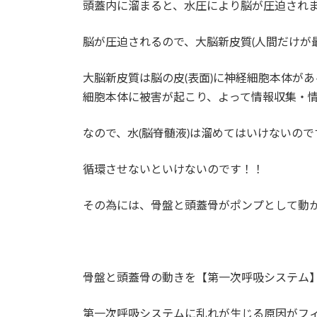
時
頭蓋内に溜まると、水圧により脳が圧迫され
:
脳が圧迫されるので、大脳新皮質(人間だけが
大脳新皮質は脳の皮(表面)に神経細胞本体が
細胞本体に被害が起こり、よって情報収集・
なので、水(脳脊髄液)は溜めてはいけないので
循環させないといけないのです！！
その為には、骨盤と頭蓋骨がポンプとして動
骨盤と頭蓋骨の動きを【第一次呼吸システム
第一次呼吸システムに乱れが生じる原因がフ