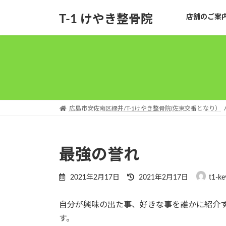
コ
ナ
T-1 けやき整骨院
店舗のご案
ン
ビ
テ
ゲ
ン
ー
ツ
シ
へ
ョ
ス
ン
キ
に
ッ
移
広島市安佐南区緑井/T-1けやき整骨院(佐東交番となり）
プ
動
最強の誉れ
最
2021年2月17日
2021年2月17日
t1-ke
終
更
自分が興味の出た事、好きな事を誰かに紹介
新
日
す。